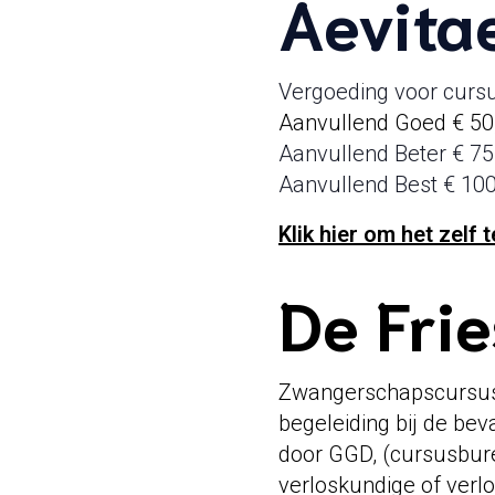
Aevita
Vergoeding voor cursu
Aanvullend Goed € 50,
Aanvullend Beter € 75
Aanvullend Best € 100
Klik hier om het zelf
De Frie
Zwangerschapscursus v
begeleiding bij de bev
door GGD, (cursusbure
verloskundige of verl