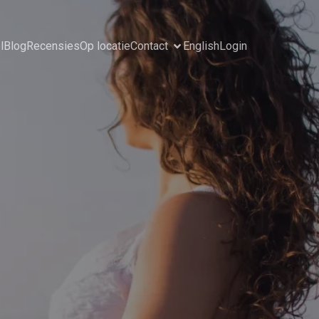
l
Blog
Recensies
Op locatie
Contact
English
Login