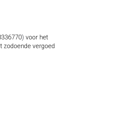
50336770
)
voor het
dt zodoende vergoed