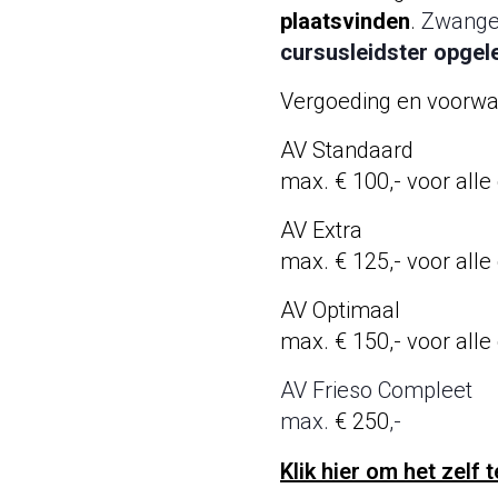
plaatsvinden
.
Zwanger
cursusleidster opgel
Vergoeding en voorw
AV Standaard
max. € 100,- voor all
AV Extra
max. € 125,- voor all
AV Optimaal
max. € 150,- voor all
AV Frieso Compleet
max.
€ 250
,-
Klik hier om het zelf