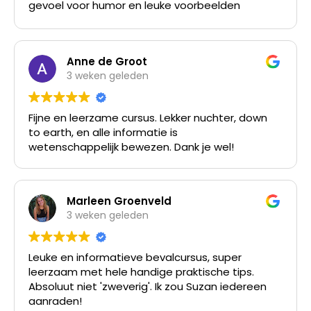
gevoel voor humor en leuke voorbeelden
tussendoor,dit zorgt ervoor dat het ook
luchtig blijft en zodat alles ook goed blijft
hangen. Heel erg bedankt voor deze
Anne de Groot
leerzame middag!
3 weken geleden
Fijne en leerzame cursus. Lekker nuchter, down
to earth, en alle informatie is
wetenschappelijk bewezen. Dank je wel!
Marleen Groenveld
3 weken geleden
Leuke en informatieve bevalcursus, super
leerzaam met hele handige praktische tips.
Absoluut niet 'zweverig'. Ik zou Suzan iedereen
aanraden!