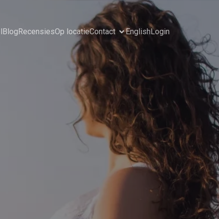
l
Blog
Recensies
Op locatie
Contact
English
Login