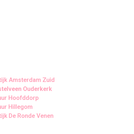
tijk Amsterdam Zuid
telveen Ouderkerk
uur Hoofddorp
ur Hillegom
tijk De Ronde Venen