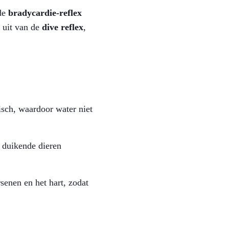
de
bradycardie-reflex
l uit van de
dive reflex
,
tisch, waardoor water niet
j duikende dieren
senen en het hart, zodat