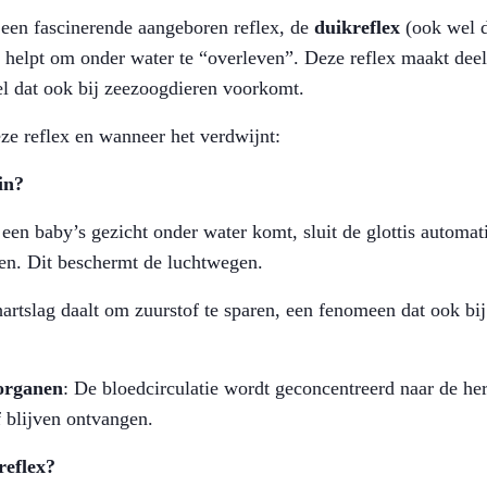
een fascinerende aangeboren reflex, de
duikreflex
(ook wel 
k helpt om onder water te “overleven”. Deze reflex maakt dee
sel dat ook bij zeezoogdieren voorkomt.
eze reflex en wanneer het verdwijnt:
in?
 een baby’s gezicht onder water komt, sluit de glottis automa
en. Dit beschermt de luchtwegen.
hartslag daalt om zuurstof te sparen, een fenomeen dat ook bi
 organen
: De bloedcirculatie wordt geconcentreerd naar de her
f blijven ontvangen.
reflex?