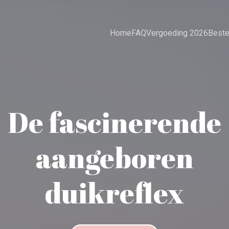
Home
FAQ
Vergoeding 2026
Beste
De fascinerende
aangeboren
duikreflex